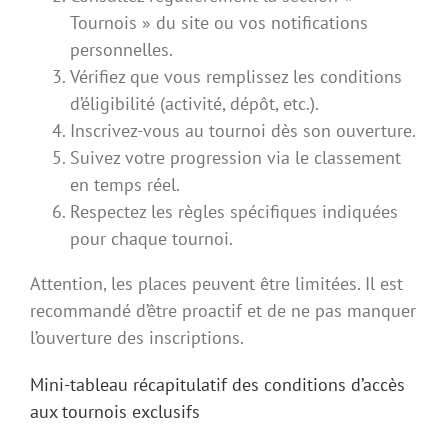
Tournois » du site ou vos notifications
personnelles.
Vérifiez que vous remplissez les conditions
d’éligibilité (activité, dépôt, etc.).
Inscrivez-vous au tournoi dès son ouverture.
Suivez votre progression via le classement
en temps réel.
Respectez les règles spécifiques indiquées
pour chaque tournoi.
Attention, les places peuvent être limitées. Il est
recommandé d’être proactif et de ne pas manquer
l’ouverture des inscriptions.
Mini-tableau récapitulatif des conditions d’accès
aux tournois exclusifs