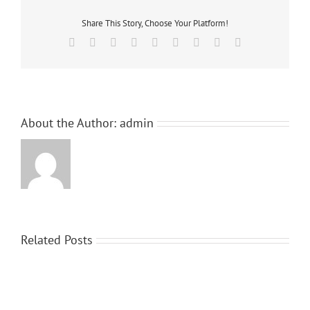
Share This Story, Choose Your Platform!
Facebook
Twitter
Reddit
LinkedIn
WhatsApp
Tumblr
Pinterest
Vk
Email
About the Author:
admin
Related Posts