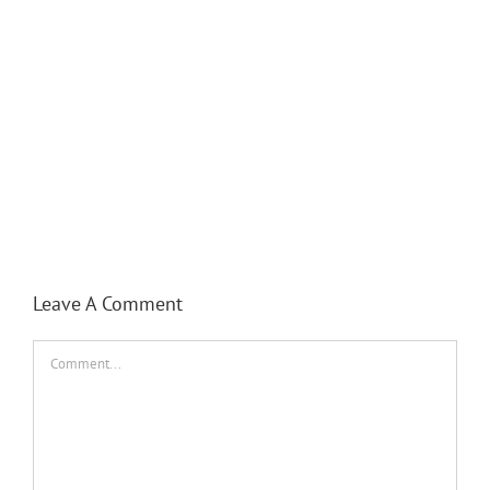
Leave A Comment
Comment