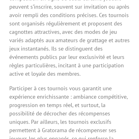
peuvent s’inscrire, souvent sur invitation ou après
avoir rempli des conditions précises. Ces tournois
sont organisés régulièrement et proposent des
cagnottes attractives, avec des modes de jeu
variés adaptés aux amateurs de grattage et autres
jeux instantanés. Ils se distinguent des
événements publics par leur exclusivité et leurs
règles particulières, incitant à une participation
active et loyale des membres.
Participer à ces tournois vous garantit une
expérience enrichissante : ambiance compétitive,
progression en temps réel, et surtout, la
possibilité de décrocher des récompenses
uniques. Par ailleurs, les tournois exclusifs
permettent à Gratorama de récompenser ses
joueurs les plus engagés, ce qui renforce la