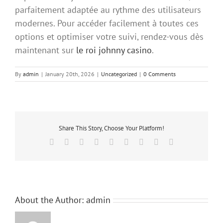
parfaitement adaptée au rythme des utilisateurs
modernes. Pour accéder facilement à toutes ces
options et optimiser votre suivi, rendez-vous dès
maintenant sur
le roi johnny casino
.
By
admin
|
January 20th, 2026
|
Uncategorized
|
0 Comments
Share This Story, Choose Your Platform!
Facebook
Twitter
Reddit
LinkedIn
WhatsApp
Tumblr
Pinterest
Vk
Email
About the Author:
admin