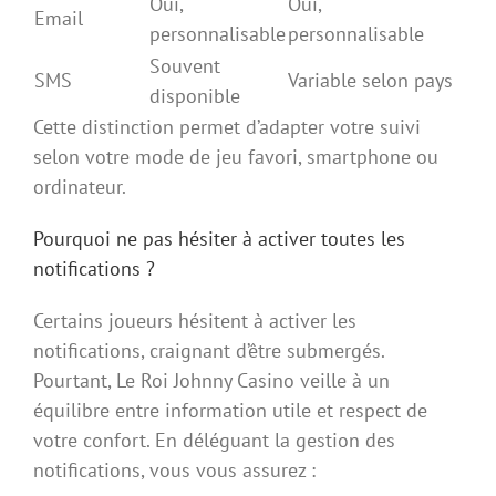
Oui,
Oui,
Email
personnalisable
personnalisable
Souvent
SMS
Variable selon pays
disponible
Cette distinction permet d’adapter votre suivi
selon votre mode de jeu favori, smartphone ou
ordinateur.
Pourquoi ne pas hésiter à activer toutes les
notifications ?
Certains joueurs hésitent à activer les
notifications, craignant d’être submergés.
Pourtant, Le Roi Johnny Casino veille à un
équilibre entre information utile et respect de
votre confort. En déléguant la gestion des
notifications, vous vous assurez :