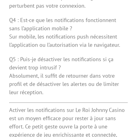
perturbent pas votre connexion.
Q4 : Est-ce que les notifications fonctionnent
sans l’application mobile ?
Sur mobile, les notifications push nécessitent
l’application ou l’autorisation via le navigateur.
Q5 : Puis-je désactiver les notifications si ça
devient trop intrusif ?
Absolument, il suffit de retourner dans votre
profil et de désactiver les alertes ou de limiter
leur réception.
Activer les notifications sur Le Roi Johnny Casino
est un moyen efficace pour rester à jour sans
effort. Ce petit geste ouvre la porte à une
expérience de jeu enrichissante et connectée,