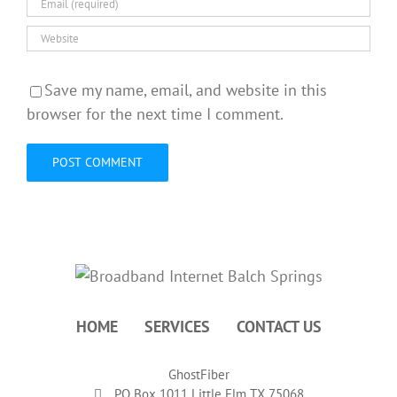
Save my name, email, and website in this
browser for the next time I comment.
HOME
SERVICES
CONTACT US
GhostFiber
PO Box 1011 Little Elm TX 75068