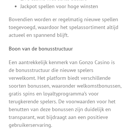
Jackpot spellen voor hoge winsten
Bovendien worden er regelmatig nieuwe spellen
toegevoegd, waardoor het spelassortiment altijd
actueel en spannend blijft.
Boon van de bonusstructuur
Een aantrekkelijk kenmerk van Gonzo Casino is
de bonusstructuur die nieuwe spelers
verwelkomt. Het platform biedt verschillende
soorten bonussen, waaronder welkomstbonussen,
gratis spins en loyaltyprogramma’s voor
terugkerende spelers. De voorwaarden voor het
benutten van deze bonussen zijn duidelijk en
transparant, wat bijdraagt aan een positieve
gebruikerservaring.