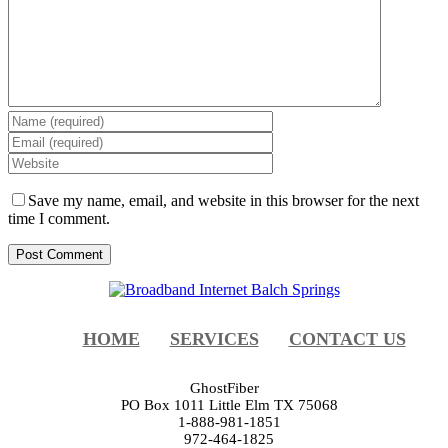
Save my name, email, and website in this browser for the next
time I comment.
HOME
SERVICES
CONTACT US
GhostFiber
PO Box 1011 Little Elm TX 75068
1-888-981-1851
972-464-1825