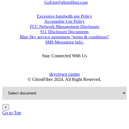
GoFast@ghostfiber.com
Excessive bandwith use Policy
Acceptable Use Policy
FCC Network Management Disclosure
911 Disclosure Documents
Blue Sky service agreement “terms & conditions”
SMS Messaging Info.
Stay Connected With Us
skycrown casino
© GhostFiber 2024. All Right Reserved.
×
Go to Top