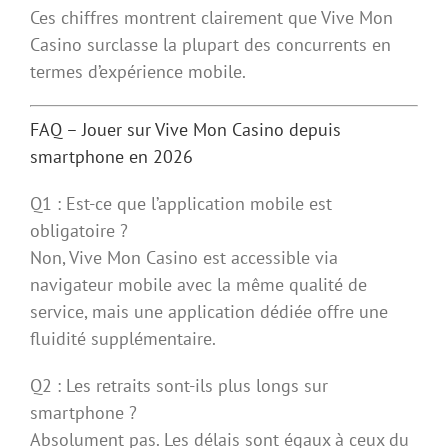
Ces chiffres montrent clairement que Vive Mon
Casino surclasse la plupart des concurrents en
termes d’expérience mobile.
FAQ – Jouer sur Vive Mon Casino depuis
smartphone en 2026
Q1 : Est-ce que l’application mobile est
obligatoire ?
Non, Vive Mon Casino est accessible via
navigateur mobile avec la même qualité de
service, mais une application dédiée offre une
fluidité supplémentaire.
Q2 : Les retraits sont-ils plus longs sur
smartphone ?
Absolument pas. Les délais sont égaux à ceux du