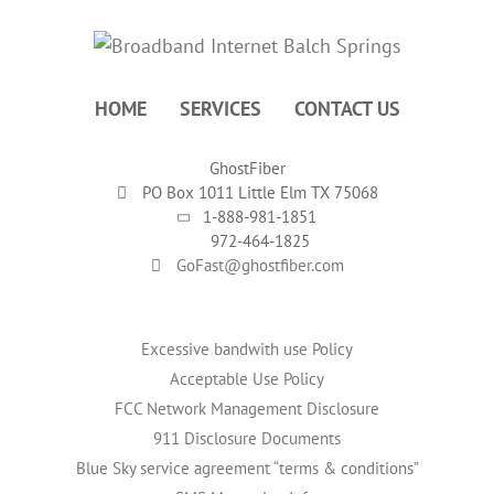
HOME
SERVICES
CONTACT US
GhostFiber
PO Box 1011 Little Elm TX 75068
1-888-981-1851
972-464-1825
GoFast@ghostfiber.com
Excessive bandwith use Policy
Acceptable Use Policy
FCC Network Management Disclosure
911 Disclosure Documents
Blue Sky service agreement “terms & conditions”