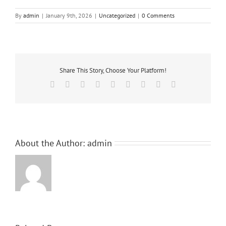
By
admin
|
January 9th, 2026
|
Uncategorized
|
0 Comments
Share This Story, Choose Your Platform!
Facebook
Twitter
Reddit
LinkedIn
WhatsApp
Tumblr
Pinterest
Vk
Email
About the Author:
admin