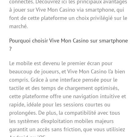
connectés. Découvrez ici les principaux avantages
à jouer sur Vive Mon Casino via smartphone, qui
font de cette plateforme un choix privilégié sur le
marché.
Pourquoi choisir Vive Mon Casino sur smartphone
?
Le mobile est devenu le premier écran pour
beaucoup de joueurs, et Vive Mon Casino l’a bien
compris. Grâce à une interface pensée pour le
tactile et des temps de chargement optimisés,
cette plateforme offre une navigation intuitive et
rapide, idéale pour les sessions courtes ou
prolongées. De plus, la compatibilité avec tous
les systèmes d’exploitation mobiles majeurs
garantit un accès sans friction, que vous utilisiez