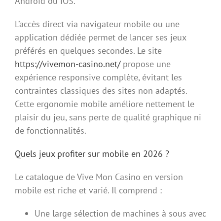
Android ou iOS.
L’accès direct via navigateur mobile ou une
application dédiée permet de lancer ses jeux
préférés en quelques secondes. Le site
https://vivemon-casino.net/
propose une
expérience responsive complète, évitant les
contraintes classiques des sites non adaptés.
Cette ergonomie mobile améliore nettement le
plaisir du jeu, sans perte de qualité graphique ni
de fonctionnalités.
Quels jeux profiter sur mobile en 2026 ?
Le catalogue de Vive Mon Casino en version
mobile est riche et varié. Il comprend :
Une large sélection de machines à sous avec