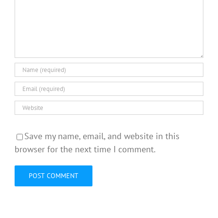
Save my name, email, and website in this
browser for the next time I comment.