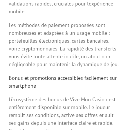
validations rapides, cruciales pour l’expérience
mobile.
Les méthodes de paiement proposées sont
nombreuses et adaptées à un usage mobile :
portefeuilles électroniques, cartes bancaires,
voire cryptomonnaies. La rapidité des transferts
vous évite toute attente inutile, un atout non
négligeable pour maintenir la dynamique de jeu.
Bonus et promotions accessibles facilement sur
smartphone
L’écosystème des bonus de Vive Mon Casino est
entièrement disponible sur mobile. Le joueur
remplit ses conditions, active ses offres et suit
ses gains depuis une interface claire et rapide.