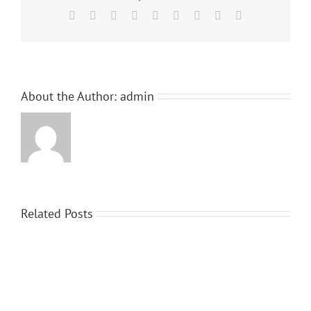
Facebook
Twitter
Reddit
LinkedIn
WhatsApp
Tumblr
Pinterest
Vk
Email
About the Author:
admin
Related Posts