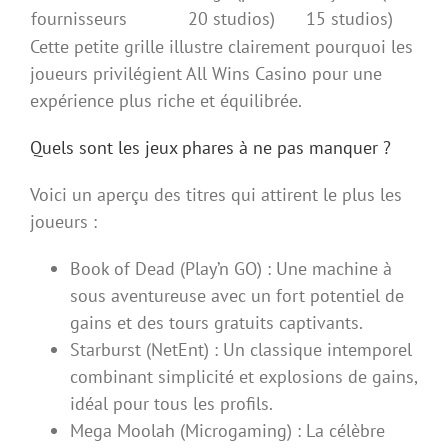
fournisseurs
20 studios)
15 studios)
Cette petite grille illustre clairement pourquoi les
joueurs privilégient All Wins Casino pour une
expérience plus riche et équilibrée.
Quels sont les jeux phares à ne pas manquer ?
Voici un aperçu des titres qui attirent le plus les
joueurs :
Book of Dead (Play’n GO) : Une machine à
sous aventureuse avec un fort potentiel de
gains et des tours gratuits captivants.
Starburst (NetEnt) : Un classique intemporel
combinant simplicité et explosions de gains,
idéal pour tous les profils.
Mega Moolah (Microgaming) : La célèbre