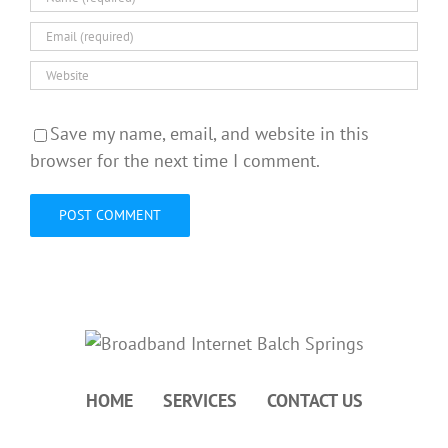
Save my name, email, and website in this
browser for the next time I comment.
HOME
SERVICES
CONTACT US