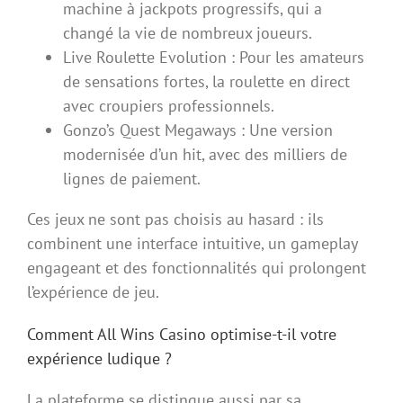
machine à jackpots progressifs, qui a
changé la vie de nombreux joueurs.
Live Roulette Evolution : Pour les amateurs
de sensations fortes, la roulette en direct
avec croupiers professionnels.
Gonzo’s Quest Megaways : Une version
modernisée d’un hit, avec des milliers de
lignes de paiement.
Ces jeux ne sont pas choisis au hasard : ils
combinent une interface intuitive, un gameplay
engageant et des fonctionnalités qui prolongent
l’expérience de jeu.
Comment All Wins Casino optimise-t-il votre
expérience ludique ?
La plateforme se distingue aussi par sa