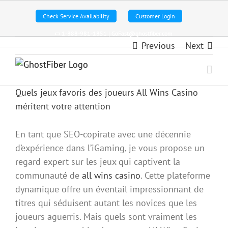
Skip
Check Service Availability
Check Service Availability
Customer Login
Customer Login
to
content
1-888-981-1851
1-888-981-1851
|
|
GoFast@ghostfiber.com
GoFast@ghostfiber.com
Previous
Next
Quels jeux favoris des joueurs All Wins Casino
méritent votre attention
En tant que SEO-copirate avec une décennie
d’expérience dans l’iGaming, je vous propose un
regard expert sur les jeux qui captivent la
communauté de
all wins casino
. Cette plateforme
dynamique offre un éventail impressionnant de
titres qui séduisent autant les novices que les
joueurs aguerris. Mais quels sont vraiment les