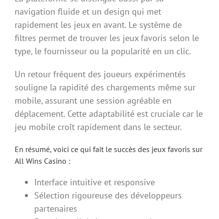
navigation fluide et un design qui met
rapidement les jeux en avant. Le système de
filtres permet de trouver les jeux favoris selon le
type, le fournisseur ou la popularité en un clic.
Un retour fréquent des joueurs expérimentés
souligne la rapidité des chargements même sur
mobile, assurant une session agréable en
déplacement. Cette adaptabilité est cruciale car le
jeu mobile croît rapidement dans le secteur.
En résumé, voici ce qui fait le succès des jeux favoris sur
All Wins Casino :
Interface intuitive et responsive
Sélection rigoureuse des développeurs
partenaires