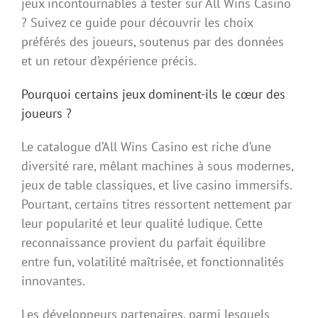
jeux incontournables à tester sur All Wins Casino
? Suivez ce guide pour découvrir les choix
préférés des joueurs, soutenus par des données
et un retour d’expérience précis.
Pourquoi certains jeux dominent-ils le cœur des
joueurs ?
Le catalogue d’All Wins Casino est riche d’une
diversité rare, mêlant machines à sous modernes,
jeux de table classiques, et live casino immersifs.
Pourtant, certains titres ressortent nettement par
leur popularité et leur qualité ludique. Cette
reconnaissance provient du parfait équilibre
entre fun, volatilité maîtrisée, et fonctionnalités
innovantes.
Les développeurs partenaires, parmi lesquels